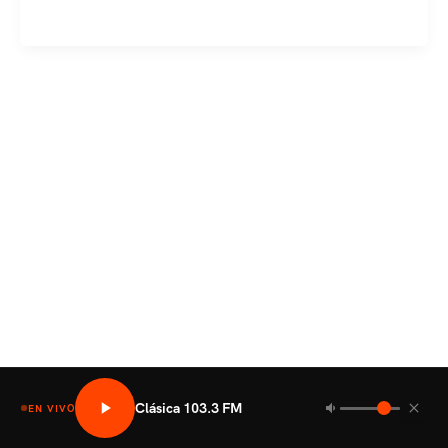
y
Relaciones
Exteriores
suscriben
convenio
de
cooperación
Clásica 103.3 FM
EN VIVO