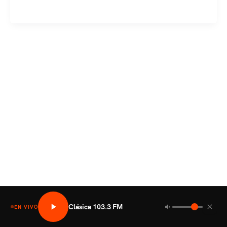
y
Relaciones
Exteriores
suscriben
convenio
de
cooperación
Clásica 103.3 FM
EN VIVO