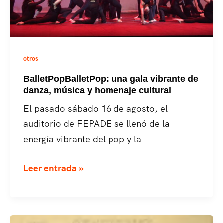
otros
BalletPopBalletPop: una gala vibrante de
danza, música y homenaje cultural
El pasado sábado 16 de agosto, el
auditorio de FEPADE se llenó de la
energía vibrante del pop y la
BalletPopBalletPop:
Leer entrada »
una
gala
vibrante