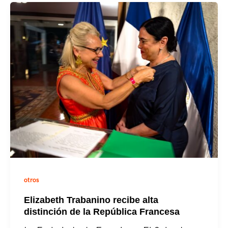
la
música
puede
sonar
como
un
cuento
de
Juan
Rulfo
otros
Elizabeth Trabanino recibe alta
distinción de la República Francesa