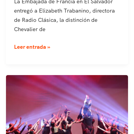
La Embajada de Francia en El Salvador
entregó a Elizabeth Trabanino, directora
de Radio Clásica, la distinción de
Chevalier de
Elizabeth
Leer entrada »
Trabanino
recibe
alta
distinción de
la
República
Francesa