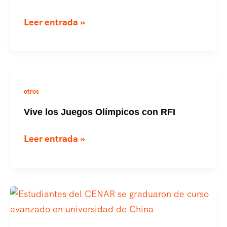
en
Fallece
Leer entrada »
El
destacado
Salvador
biólogo
salvadoreño
Francisco
otros
Serrano
Vive los Juegos Olímpicos con RFI
Vive
Leer entrada »
los
Juegos
Olímpicos
con
RFI