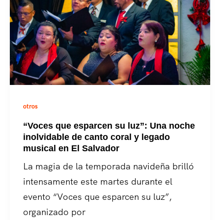
un
homenaje
a
los
50
años
de
otros
Radio
Clásica
“Voces que esparcen su luz”: Una noche
inolvidable de canto coral y legado
musical en El Salvador
La magia de la temporada navideña brilló
intensamente este martes durante el
evento “Voces que esparcen su luz”,
organizado por