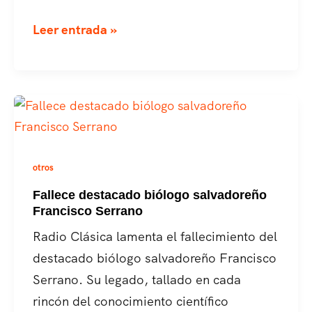
“Voces
Leer entrada »
que
esparcen
su
luz”:
Una
noche
otros
inolvidable
Fallece destacado biólogo salvadoreño
de
Francisco Serrano
canto
Radio Clásica lamenta el fallecimiento del
coral
destacado biólogo salvadoreño Francisco
y
Serrano. Su legado, tallado en cada
legado
rincón del conocimiento científico
musical