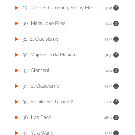
29
Clara Schumann y Fanny Mendelssohn.
31:41
30
Maria Joao Pires.
33:16
31
El Clacisismo.
34:23
32
Mujeres en la Musica.
31:54
33
Clementi.
32:54
34
El Clasicismo.
34:23
35
Familia Bach,Parte 2.
27:06
36
Los Bach.
28:52
37
Yuja Wang.
29:12