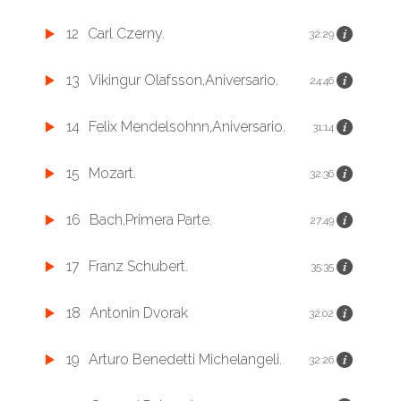
12
Carl Czerny.
32:29
13
Vikingur Olafsson,Aniversario.
24:46
14
Felix Mendelsohnn,Aniversario.
31:14
15
Mozart.
32:36
16
Bach,Primera Parte.
27:49
17
Franz Schubert.
35:35
18
Antonin Dvorak
32:02
19
Arturo Benedetti Michelangeli.
32:26