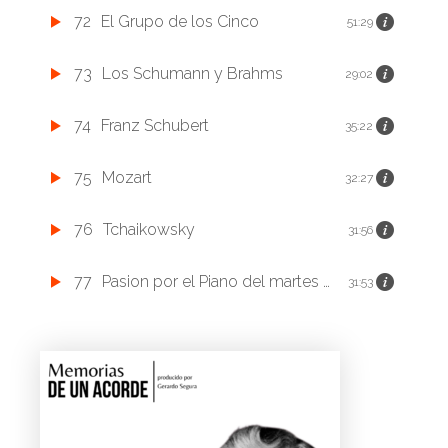
72
El Grupo de los Cinco
51:29
73
Los Schumann y Brahms
29:02
74
Franz Schubert
35:22
75
Mozart
32:27
76
Tchaikowsky
31:56
77
Pasion por el Piano del martes 03 de marzo de 2020
31:53