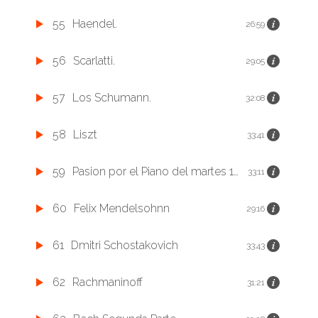
55
Haendel.
26:59
56
Scarlatti.
29:05
57
Los Schumann.
32:08
58
Liszt
33:41
59
Pasion por el Piano del martes 10 de noviembre de 2020
33:11
60
Felix Mendelsohnn
29:16
61
Dmitri Schostakovich
33:43
62
Rachmaninoff
31:21