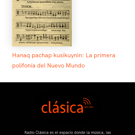
Hanaq pachap kusikuynin: La primera
polifonía del Nuevo Mundo
Radio Clásica es el espacio donde la música, las