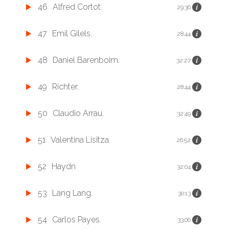
46
Alfred Cortot.
29:36
47
Emil Gilels.
28:44
48
Daniel Barenboim.
32:27
49
Richter.
28:44
50
Claudio Arrau.
32:49
51
Valentina Lisitza.
26:52
52
Haydn
32:04
53
Lang Lang.
30:13
54
Carlos Payes.
33:06