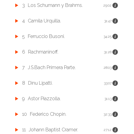
3
Los Schumann y Brahms.
29:02
4
Camila Urquilla.
31:47
5
Ferruccio Busoni.
34:25
6
Rachmaninoff.
31:28
7
J.S.Bach Primera Parte.
28:03
8
Dinu Lipatti.
33:07
9
Astor Piazzolla.
31:13
10
Federico Chopin.
32:33
11
Johann Baptist Cramer.
27:12