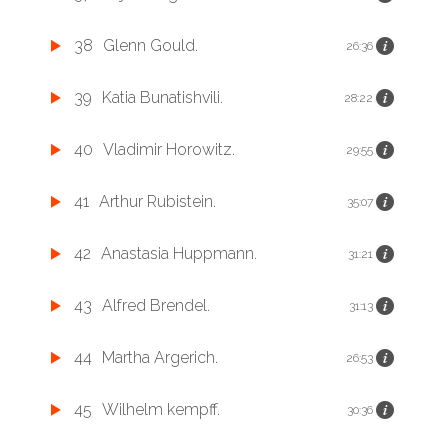
38
Glenn Gould.
26:36
39
Katia Bunatishvili.
28:22
40
Vladimir Horowitz.
29:55
41
Arthur Rubistein.
35:07
42
Anastasia Huppmann.
31:21
43
Alfred Brendel.
31:13
44
Martha Argerich.
26:53
45
Wilhelm kempff.
30:36