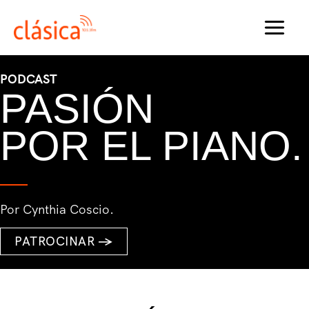
Ir
al
MAI
contenido
MEN
PODCAST
PASIÓN
POR EL PIANO.
Por Cynthia Coscio.
PATROCINAR
→