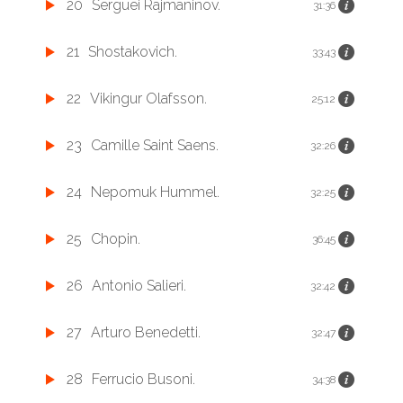
20
Serguei Rajmaninov.
31:36
21
Shostakovich.
33:43
22
Vikingur Olafsson.
25:12
23
Camille Saint Saens.
32:26
24
Nepomuk Hummel.
32:25
25
Chopin.
36:45
26
Antonio Salieri.
32:42
27
Arturo Benedetti.
32:47
28
Ferrucio Busoni.
34:38