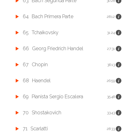
63
Bach Segunda Parte
30:28
64
Bach Primera Parte
28:12
65
Tchaikovsky
31:24
66
Georg Friedrich Handel
27:31
67
Chopin
36:13
68
Haendel
26:59
69
Pianista Sergio Escalera
35:48
70
Shostakovich
33:43
71
Scarlatti
28:33