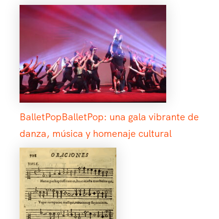
BalletPopBalletPop: una gala vibrante de
danza, música y homenaje cultural