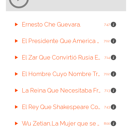
Ernesto Che Guevara.
7:47
El Presidente Que America Covirtio en Leyenda.
7:02
El Zar Que Convirtió Rusia En U
7:14
El Hombre Cuyo Nombre Tremino Covertido en Insulto.
7:02
La Reina Que Necesitaba Francia Para Odiar.
7:13
El Rey Que Shakespeare Convirtió en Monstruo.
7:43
Wu Zetian,La Mujer que se Atrevio a Convertirse en Emperador.
8:00