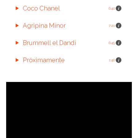
Coco Chanel
6:40
Agripina Minor
7:21
Brummell el Dandi
6:45
Próximamente
1:46