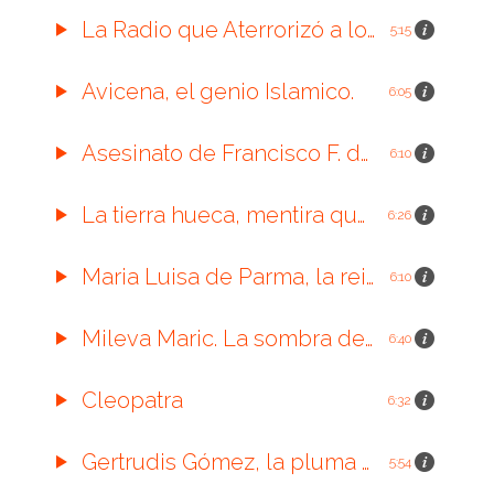
La Radio que Aterrorizó a los E.E.UU.
5:15
Avicena, el genio Islamico.
6:05
Asesinato de Francisco F. de Habsburgo.
6:10
La tierra hueca, mentira que encendió la imaginación.
6:26
Maria Luisa de Parma, la reina difamada.
6:10
Mileva Maric. La sombra detrás del genio.
6:40
Cleopatra
6:32
Gertrudis Gómez, la pluma que desafió la esclavitud
5:54