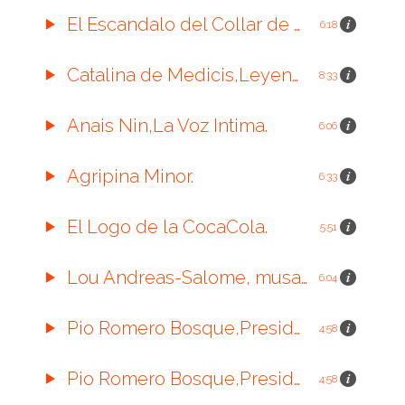
El Escandalo del Collar de Maria Antonieta.
6:18
Catalina de Medicis,Leyenda Negra de Francia.
8:33
Anais Nin,La Voz Intima.
6:06
Agripina Minor.
6:33
El Logo de la CocaCola.
5:51
Lou Andreas-Salome, musa intelectual.
6:04
Pio Romero Bosque,Presidente de El Salvador.
4:58
Pio Romero Bosque,Presidente de El Salvador.
4:58