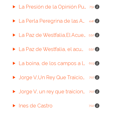
La Presión de la Opinión Publica,Poder que Puede Cambiar La Historia.
7:51
La Perla Peregrina de las Aguas Panameñas.
4:40
La Paz de Westfalia,El Acuerdo que Cambio La Diplomacia.
5:52
La Paz de Westfalia, el acuerdo que cambio la diplomacia
5:52
La boina, de los campos a la Revolución
6:03
Jorge V,Un Rey Que Traiciono a su Primo.
7:07
Jorge V, un rey que traicionó a su primo
7:07
Ines de Castro
7:02