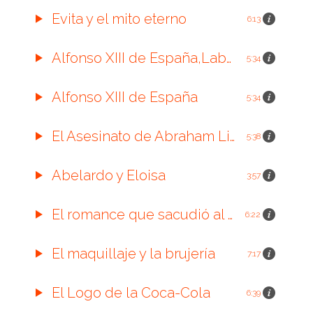
Evita y el mito eterno
6:13
Alfonso XIII de España,Labor Humanitaria.
5:34
Alfonso XIII de España
5:34
El Asesinato de Abraham Lincoln
5:38
Abelardo y Eloisa
3:57
El romance que sacudió al mundo
6:22
El maquillaje y la brujería
7:17
El Logo de la Coca-Cola
6:39