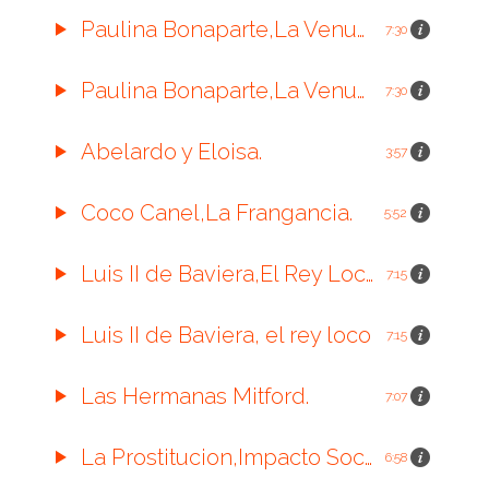
Paulina Bonaparte,La Venus Imperial.
7:30
Paulina Bonaparte,La Venus Imperial.
7:30
Abelardo y Eloisa.
3:57
Coco Canel,La Frangancia.
5:52
Luis II de Baviera,El Rey Loco.
7:15
Luis II de Baviera, el rey loco
7:15
Las Hermanas Mitford.
7:07
La Prostitucion,Impacto Social y Economico.
6:58