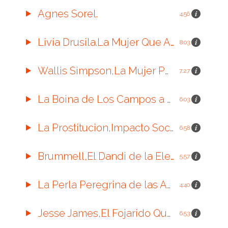
Agnes Sorel.
4:56
Livia Drusila.La Mujer Que Aprendio a Gobernar Desde La Sombra.
8:03
Wallis Simpson,La Mujer Por La Que Un Rey Renuncio al Trono.
7:27
La Boina de Los Campos a La Revolución.
6:03
La Prostitucion,Impacto Social,Economico y Social.
6:58
Brummell,El Dandi de la Elegancia.
5:57
La Perla Peregrina de las Aguas Panameñas.
4:40
Jesse James,El Fojarido Que Se Convirtió en Leyenda.
6:53