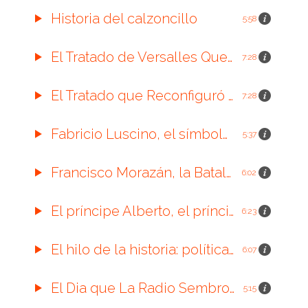
Historia del calzoncillo
5:58
El Tratado de Versalles Que reconfiguro el Mundo.
7:28
El Tratado que Reconfiguró el Mundo
7:28
Fabricio Luscino, el símbolo romano.
5:37
Francisco Morazán, la Batalla de La Trinidad.
6:02
El príncipe Alberto, el príncipe encantado
6:23
El hilo de la historia: política, comercio y sociedad
6:07
El Dia que La Radio Sembro el Panico en los Estados Unidos.
5:15