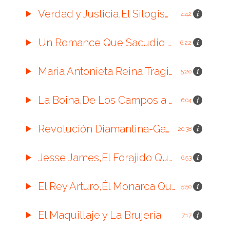
Verdad y Justicia,El Silogismo.
4:42
Un Romance Que Sacudio El Mundo.
6:22
Maria Antonieta Reina Tragica.
5:20
La Boina,De Los Campos a La Revolución.
6:04
Revolución Diamantina-Gabriela Ortiz.
20:38
Jesse James,El Forajido Que Se Convirtió en Leyenda.
6:53
El Rey Arturo,Él Monarca Que No Existió.
5:50
El Maquillaje y La Brujería.
7:17