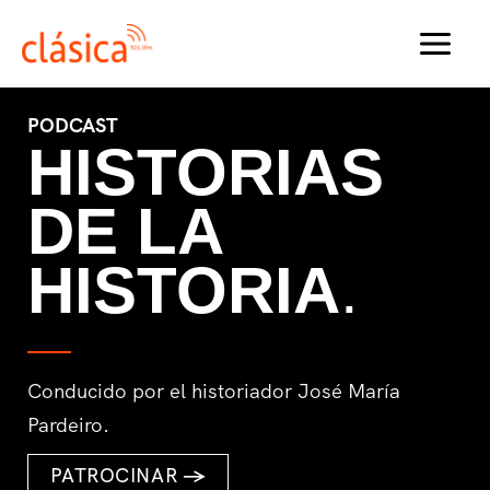
Ir
al
MAI
contenido
MEN
PODCAST
HISTORIAS
DE LA
HISTORIA
.
Conducido por el historiador José María
Pardeiro.
PATROCINAR
→