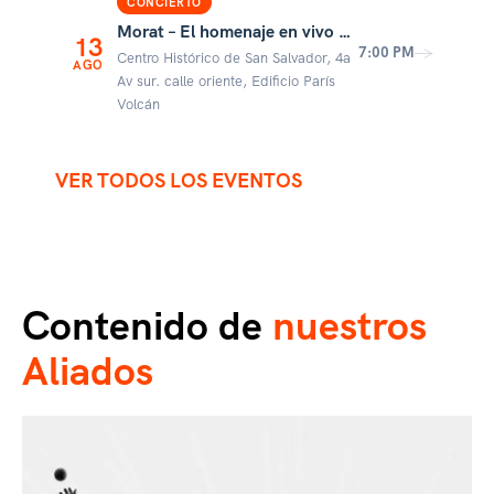
CONCIERTO
Morat – El homenaje en vivo en el Centro
13
→
7:00 PM
Centro Histórico de San Salvador, 4a
AGO
Av sur. calle oriente, Edificio París
Volcán
VER TODOS LOS EVENTOS
Contenido de
nuestros
Aliados