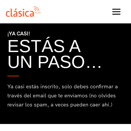
Ir
al
MAI
contenido
MEN
¡YA CASI!
ESTÁS A
UN PASO…
Ya casi estás inscrito, solo debes confirmar a
través del email que te enviamos (no olvides
revisar los spam, a veces pueden caer ahí.)