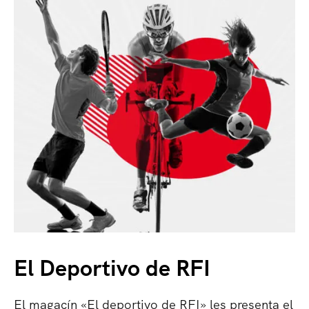
Galaxias desde El Salvador
Broadway Nights: New Classics
10 AGO · 6:30 PM
10 AGO · 7:30 PM
El Deportivo de RFI
El magacín «El deportivo de RFI» les presenta el