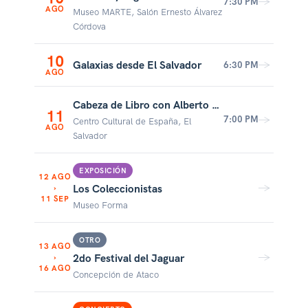
→
7:30 PM
AGO
Museo MARTE, Salón Ernesto Álvarez
Córdova
10
Galaxias desde El Salvador
→
6:30 PM
AGO
Cabeza de Libro con Alberto López Serrano
11
→
7:00 PM
Centro Cultural de España, El
AGO
Salvador
EXPOSICIÓN
12 AGO
→
Los Coleccionistas
›
11 SEP
Museo Forma
OTRO
13 AGO
→
2do Festival del Jaguar
›
16 AGO
Concepción de Ataco