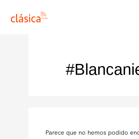
Ir
al
contenido
#Blancani
Parece que no hemos podido enc