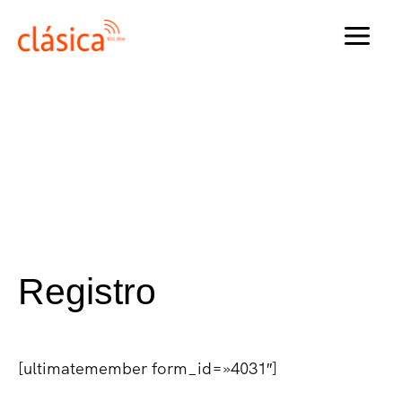
Ir
al
MAI
contenido
MEN
Registro
[ultimatemember form_id=»4031″]