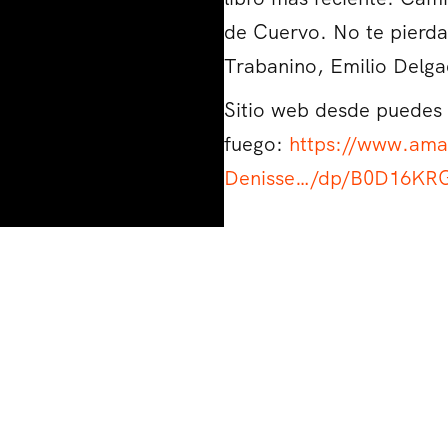
de Cuervo. No te pierda
Trabanino, Emilio Delga
Sitio web desde puedes 
fuego:
https://www.ama
Denisse…/dp/B0D16KR