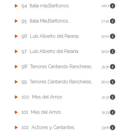
94
Italia mia,Baritonos.
28:17
95
Italia Mia,Baritonos.
27:45
96
Luis Alberto del Parana.
30:02
97
Luis Alberto del Parana.
30:02
98
Tenores Cantando Rancheras.
35:30
99
Tenores Cantando Rancheras.
36:02
100
Mes del Amor.
31:33
101
Mes del Amor.
31:33
102
Actores y Cantantes.
33:06