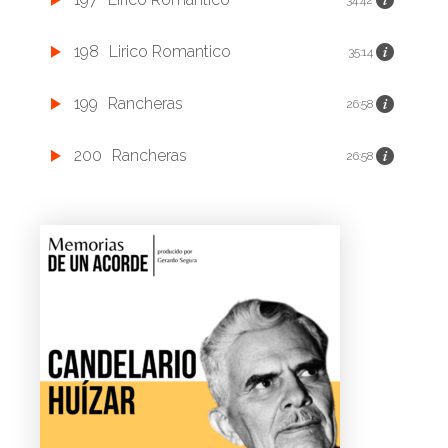
198
Lirico Romantico
35:14
199
Rancheras
26:58
200
Rancheras
26:58