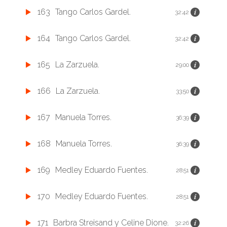
163
Tango Carlos Gardel.
32:42
164
Tango Carlos Gardel.
32:42
165
La Zarzuela.
29:00
166
La Zarzuela.
33:50
167
Manuela Torres.
36:39
168
Manuela Torres.
36:39
169
Medley Eduardo Fuentes.
28:51
170
Medley Eduardo Fuentes.
28:51
171
Barbra Streisand y Celine Dione.
32:26