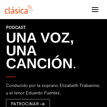
Ir
al
MAI
contenido
MEN
PODCAST
UNA VOZ,
UNA
CANCIÓN
.
Conducido por la soprano Elizabeth Trabanino
y el tenor Eduardo Fuentes.
PATROCINAR
→