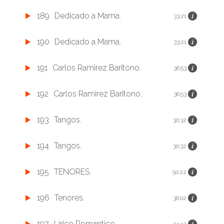
189
Dedicado a Mama.
33:21
190
Dedicado a Mama.
33:21
191
Carlos Ramirez Baritono.
36:53
192
Carlos Ramirez Baritono.
36:53
193
Tangos.
30:32
194
Tangos.
30:32
195
TENORES.
50:22
196
Tenores.
36:02
197
Lirico Romantico
34:42