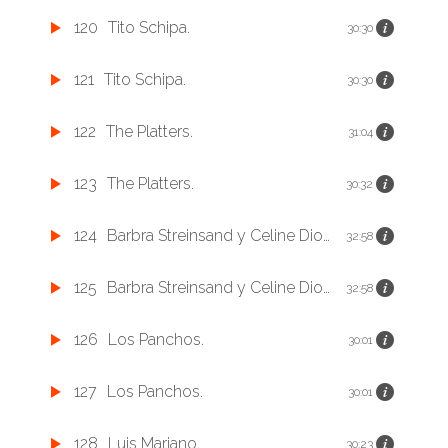
120
Tito Schipa.
30:30
121
Tito Schipa.
30:30
122
The Platters.
31:04
123
The Platters.
30:32
124
Barbra Streinsand y Celine Dione.
32:58
125
Barbra Streinsand y Celine Dione.
32:58
126
Los Panchos.
30:01
127
Los Panchos.
30:01
128
Luis Mariano.
30:23