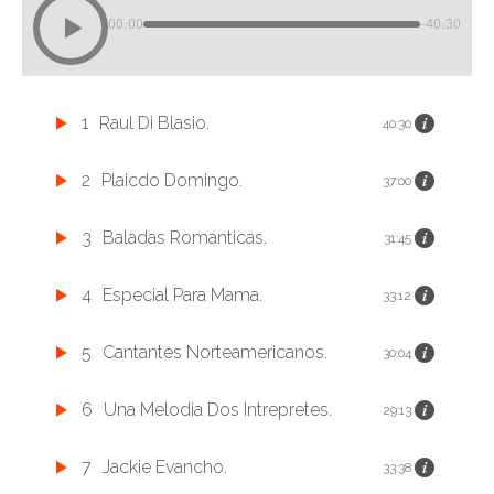
00:00
-40:30
1
Raul Di Blasio.
40:30
2
Plaicdo Domingo.
37:00
3
Baladas Romanticas.
31:45
4
Especial Para Mama.
33:12
5
Cantantes Norteamericanos.
30:04
6
Una Melodia Dos Intrepretes.
29:13
7
Jackie Evancho.
33:38