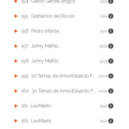
154
Carlos Gardel,Tangos.
33:14
155
Grabacion de Discos.
33:14
156
Pedro Infante.
33:07
157
Johny Mathis.
33:29
158
Johny Mathis.
33:29
159
30 Temas de Amor,Eduardo Fuentes.
1:01:10
160
30 Temas de Amor,Eduardo Fuentes.
1:01:10
161
LeoMarini.
29:47
162
LeoMarini.
29:47