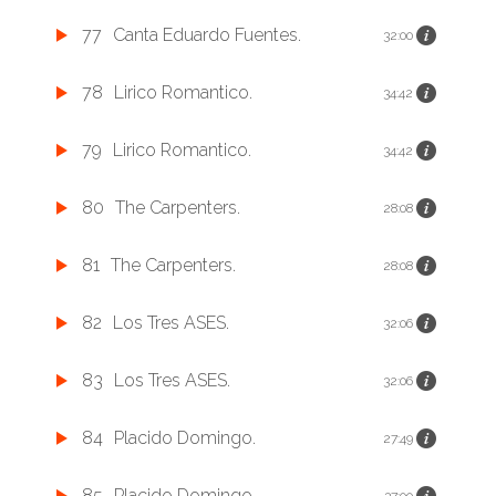
77
Canta Eduardo Fuentes.
32:00
78
Lirico Romantico.
34:42
79
Lirico Romantico.
34:42
80
The Carpenters.
28:08
81
The Carpenters.
28:08
82
Los Tres ASES.
32:06
83
Los Tres ASES.
32:06
84
Placido Domingo.
27:49
85
Placido Domingo.
37:00