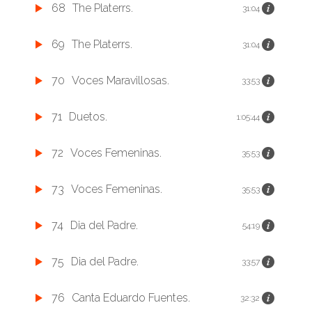
68
The Platerrs.
31:04
69
The Platerrs.
31:04
70
Voces Maravillosas.
33:53
71
Duetos.
1:05:44
72
Voces Femeninas.
35:53
73
Voces Femeninas.
35:53
74
Dia del Padre.
54:19
75
Dia del Padre.
33:57
76
Canta Eduardo Fuentes.
32:32