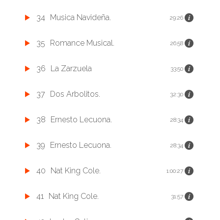
34
Musica Navideña.
29:26
35
Romance Musical.
26:58
36
La Zarzuela
33:50
37
Dos Arbolitos.
32:30
38
Ernesto Lecuona.
28:34
39
Ernesto Lecuona.
28:34
40
Nat King Cole.
1:00:27
41
Nat King Cole.
31:57