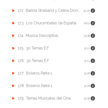
172
Barbra Streisand y Celine Dione.
32:26
173
Los Churumbeles de España.
28:51
174
Musica Descriptiva.
33:38
175
30 Temas E.F
31:12
176
30 Temas E.F
31:12
177
Boleros Parte 1.
31:08
178
Boleros Parte 1.
31:08
179
Temas Musicales del Cine.
30:38