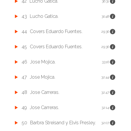
42
Lucho Gatica.
36:31
43
Lucho Gatica.
30:48
44
Covers Eduardo Fuentes.
29:36
45
Covers Eduardo Fuentes.
29:36
46
Jose Mojica.
33:16
47
Jose Mojica.
32:44
48
Jose Carreras.
32:47
49
Jose Carreras.
32:14
50
Barbra Streisand y Elvis Presley.
32:07