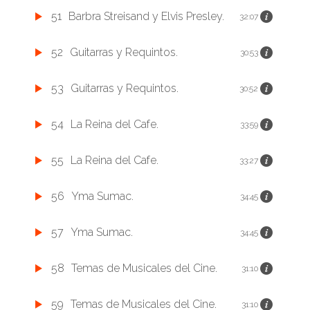
51
Barbra Streisand y Elvis Presley.
32:07
52
Guitarras y Requintos.
30:53
53
Guitarras y Requintos.
30:52
54
La Reina del Cafe.
33:59
55
La Reina del Cafe.
33:27
56
Yma Sumac.
34:45
57
Yma Sumac.
34:45
58
Temas de Musicales del Cine.
31:10
59
Temas de Musicales del Cine.
31:10