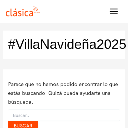
Ir
al
MAI
contenido
MEN
#VillaNavideña2025
Parece que no hemos podido encontrar lo que
estás buscando. Quizá pueda ayudarte una
búsqueda.
Buscar
por: