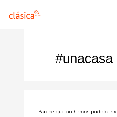
Ir
al
contenido
#unacasa
Parece que no hemos podido enc