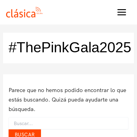
Ir
al
MAI
contenido
MEN
#ThePinkGala2025
Parece que no hemos podido encontrar lo que
estás buscando. Quizá pueda ayudarte una
búsqueda.
Buscar
por: