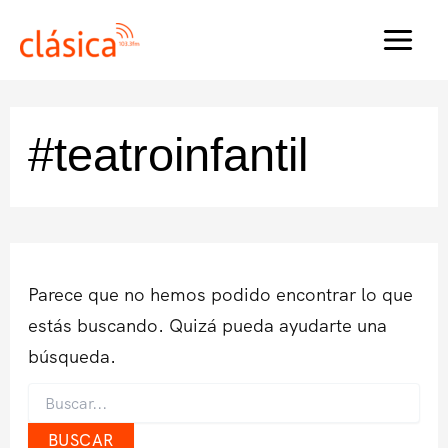
Ir
al
MAI
contenido
MEN
#teatroinfantil
Parece que no hemos podido encontrar lo que
estás buscando. Quizá pueda ayudarte una
búsqueda.
Buscar
por: