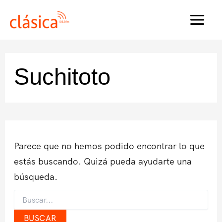
Ir
al
MAI
contenido
MEN
Suchitoto
Parece que no hemos podido encontrar lo que
estás buscando. Quizá pueda ayudarte una
búsqueda.
Buscar
por: