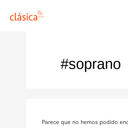
Ir
al
contenido
#soprano
Parece que no hemos podido enc