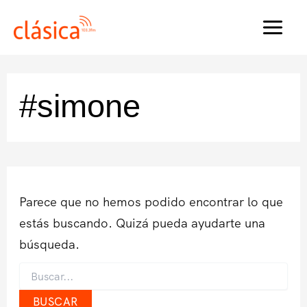
Ir
al
MAI
contenido
MEN
#simone
Parece que no hemos podido encontrar lo que
estás buscando. Quizá pueda ayudarte una
búsqueda.
Buscar
por: