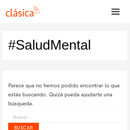
Ir
al
MAI
contenido
MEN
#SaludMental
Parece que no hemos podido encontrar lo que
estás buscando. Quizá pueda ayudarte una
búsqueda.
Buscar
por: