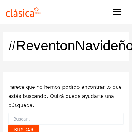
Ir
al
MAI
contenido
MEN
#ReventonNavideñ
Parece que no hemos podido encontrar lo que
estás buscando. Quizá pueda ayudarte una
búsqueda.
Buscar
por: