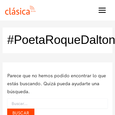
Ir
al
MAI
contenido
MEN
#PoetaRoqueDalto
Parece que no hemos podido encontrar lo que
estás buscando. Quizá pueda ayudarte una
búsqueda.
Buscar
por: