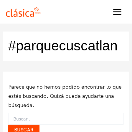
Ir
al
MAI
contenido
MEN
#parquecuscatlan
Parece que no hemos podido encontrar lo que
estás buscando. Quizá pueda ayudarte una
búsqueda.
Buscar
por: