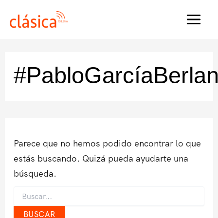
Ir
al
MAI
contenido
MEN
#PabloGarcíaBerla
Parece que no hemos podido encontrar lo que
estás buscando. Quizá pueda ayudarte una
búsqueda.
Buscar
por: