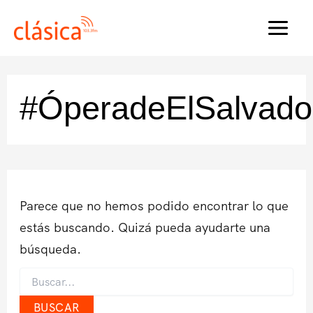
Ir
al
MAI
contenido
MEN
#ÓperadeElSalvado
Parece que no hemos podido encontrar lo que
estás buscando. Quizá pueda ayudarte una
búsqueda.
Buscar
por: