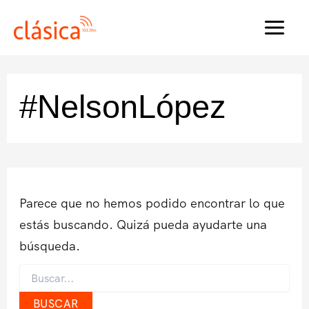
Ir
al
MAI
contenido
MEN
#NelsonLópez
Parece que no hemos podido encontrar lo que
estás buscando. Quizá pueda ayudarte una
búsqueda.
Buscar
por: