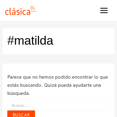
Ir
al
MAI
contenido
MEN
#matilda
Parece que no hemos podido encontrar lo que
estás buscando. Quizá pueda ayudarte una
búsqueda.
Buscar
por: