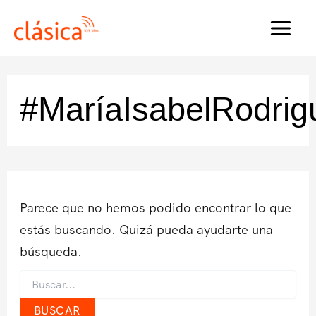
Ir
al
MAI
contenido
MEN
#MaríaIsabelRodrig
Parece que no hemos podido encontrar lo que
estás buscando. Quizá pueda ayudarte una
búsqueda.
Buscar
por: