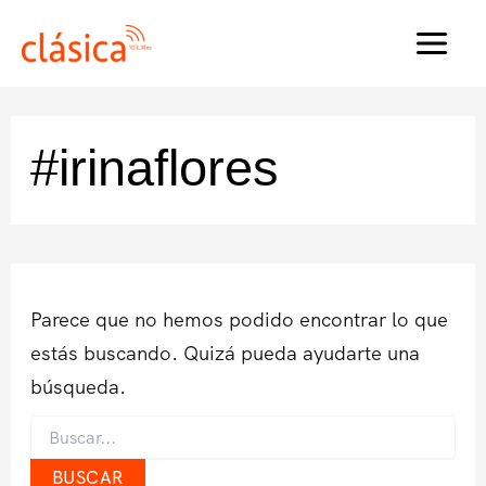
Ir
al
MAI
contenido
MEN
#irinaflores
Parece que no hemos podido encontrar lo que
estás buscando. Quizá pueda ayudarte una
búsqueda.
Buscar
por: