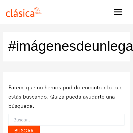
Ir
al
MAI
contenido
MEN
#imágenesdeunleg
Parece que no hemos podido encontrar lo que
estás buscando. Quizá pueda ayudarte una
búsqueda.
Buscar
por: