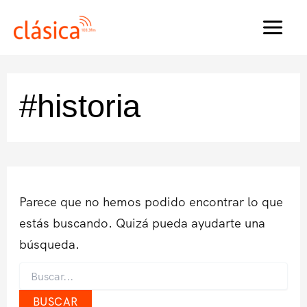
Ir
al
MAI
contenido
MEN
#historia
Parece que no hemos podido encontrar lo que
estás buscando. Quizá pueda ayudarte una
búsqueda.
Buscar
por: