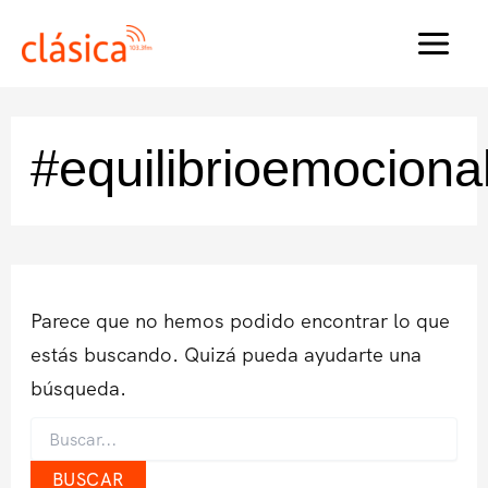
Ir
al
MAI
contenido
MEN
#equilibrioemociona
Parece que no hemos podido encontrar lo que
estás buscando. Quizá pueda ayudarte una
búsqueda.
Buscar
por: