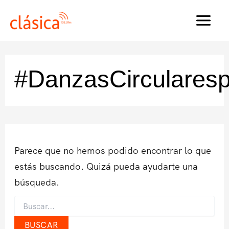
Ir
al
MAI
contenido
MEN
#DanzasCircularesp
Parece que no hemos podido encontrar lo que
estás buscando. Quizá pueda ayudarte una
búsqueda.
Buscar
por: