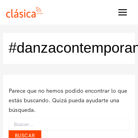
Ir
al
MAI
contenido
MEN
#danzacontempora
Parece que no hemos podido encontrar lo que
estás buscando. Quizá pueda ayudarte una
búsqueda.
Buscar
por: