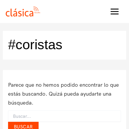
Ir
al
MAI
contenido
MEN
#coristas
Parece que no hemos podido encontrar lo que
estás buscando. Quizá pueda ayudarte una
búsqueda.
Buscar
por: