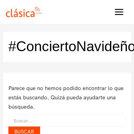
Ir
al
MAI
contenido
MEN
#ConciertoNavideñ
Parece que no hemos podido encontrar lo que
estás buscando. Quizá pueda ayudarte una
búsqueda.
Buscar
por: