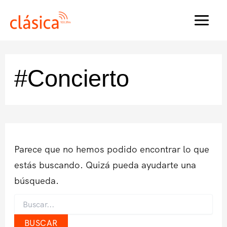
Ir
al
MAI
contenido
MEN
#Concierto
Parece que no hemos podido encontrar lo que
estás buscando. Quizá pueda ayudarte una
búsqueda.
Buscar
por: