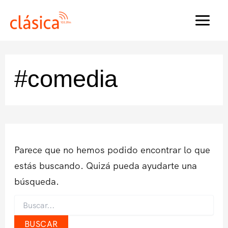
Ir
al
MAI
contenido
MEN
#comedia
Parece que no hemos podido encontrar lo que
estás buscando. Quizá pueda ayudarte una
búsqueda.
Buscar
por: