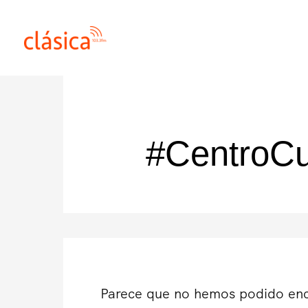
Ir
al
contenido
#CentroCu
Parece que no hemos podido enc