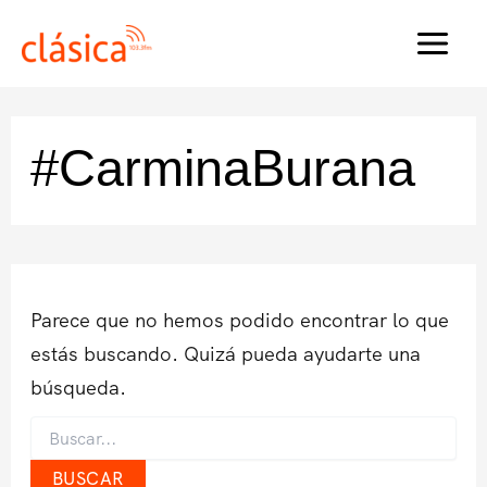
Ir
al
MAI
contenido
MEN
#CarminaBurana
Parece que no hemos podido encontrar lo que
estás buscando. Quizá pueda ayudarte una
búsqueda.
Buscar
por: