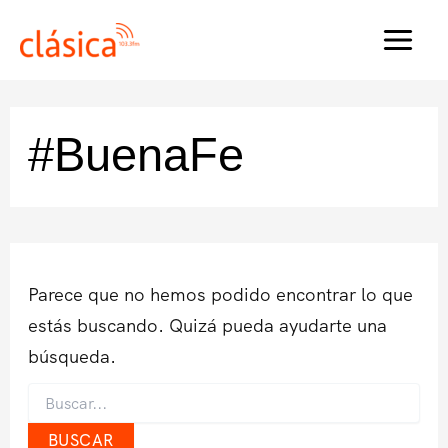
Ir
al
MAI
contenido
MEN
#BuenaFe
Parece que no hemos podido encontrar lo que
estás buscando. Quizá pueda ayudarte una
búsqueda.
Buscar
por: