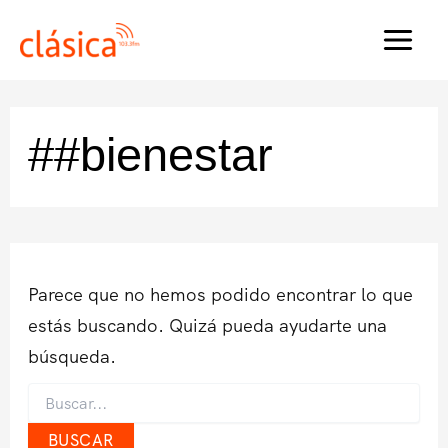
Ir
al
MAI
contenido
MEN
##bienestar
Parece que no hemos podido encontrar lo que
estás buscando. Quizá pueda ayudarte una
búsqueda.
Buscar
por: