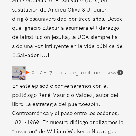
SimeónCañas de El Salvador (UCA) en
sustitución de Andreu Oliva S.J, quién
dirigió esauniversidad por trece años. Desde
que Ignacio Ellacuría asumiera el liderazgo
de lainstitución jesuita, la UCA siempre ha
sido una voz influyente en la vida pública de
ElSalvador.[...]
9
T2 Ep7: La estrategia del Puercoespín. Centroamérica y el paso entre los océanos, 1812-1969
47:40
En este episodio conversaremos con el
politólogo René Mauricio Valdez, autor del
libro La estrategia del puercoespín.
Centroamérica y el paso entre los océanos,
1821-1969. En nuestro diálogo analizamos la
“invasión” de William Walker a Nicaragua