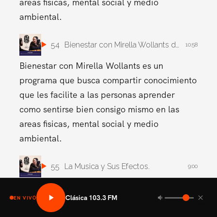
areas fisicas, mental social y medio
ambiental.
54
Bienestar con Mirella Wollants del viernes 28 de junio de 2024
10:58
Bienestar con Mirella Wollants es un
programa que busca compartir conocimiento
que les facilite a las personas aprender
como sentirse bien consigo mismo en las
areas fisicas, mental social y medio
ambiental.
55
La Musica y Sus Efectos.
9:00
Bienestar con Mirella Wollants es un
Clásica 103.3 FM
EN VIVO
programa que busca compartir conocimiento
que les facilite a las personas aprender