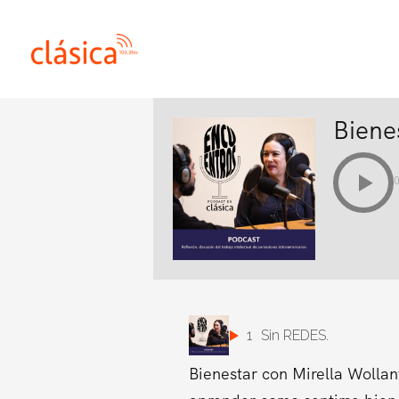
Ir
al
contenido
Biene
1
Sin REDES.
Bienestar con Mirella Wollan