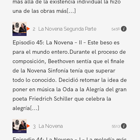
más allá de la existencia individual la hizo
una de las obras más[...]
2
La Novena Segunda Parte
54:56
Episodio 45: La Novena – II – Este beso es
para el mundo entero.Durante el proceso de
composición, Beethoven sentía que el finale
de la Novena Sinfonía tenía que superar
todo lo conocido. Decidió retomar la idea de
poner en música la Oda a la Alegría del gran
poeta Friedrich Schiller que celebra la
alegría[...]
3
La Novena
55:13
Episodio 44: La Novena – I – La melodía más