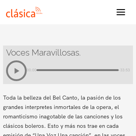
Ir
al
MAI
contenido
MEN
Voces Maravillosas.
00:00
-33:53
Toda la belleza del Bel Canto, la pasión de los
grandes interpretes inmortales de la opera, el
romanticismo inagotable de las canciones y los
clásicos boleros. Esto y más nos trae en cada
emisión de “Una Voz Una canción”, en las voces