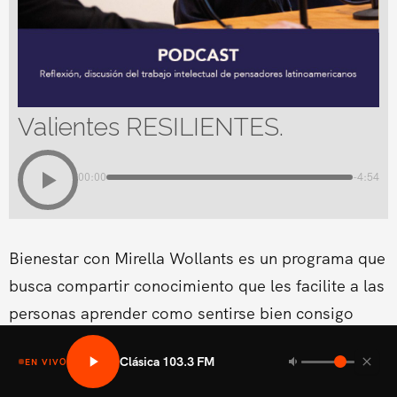
Valientes RESILIENTES.
00:00
-4:54
Bienestar con Mirella Wollants es un programa que
busca compartir conocimiento que les facilite a las
personas aprender como sentirse bien consigo
mismo en las areas fisicas, mental social y medio
Clásica 103.3 FM
EN VIVO
ambiental.