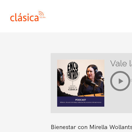
Ir
al
contenido
Vale l
Bienestar con Mirella Wollant