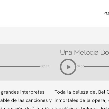
PO
Una Melodia Dos
-27:43
00:00
 grandes interpretes
Toda la belleza del Bel 
able de las canciones y
inmortales de la opera, 
cada emisión de “Una Voz
los clásicos boleros. E