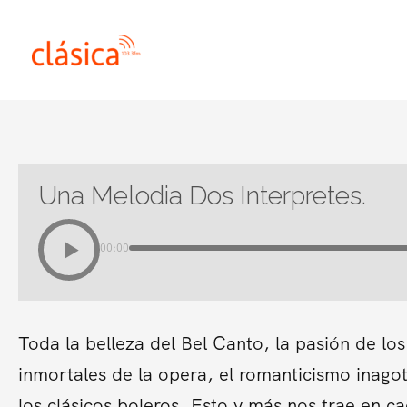
Ir
al
contenido
Una Melodia Dos Interpretes.
00:00
Toda la belleza del Bel Canto, la pasión de los
inmortales de la opera, el romanticismo inagot
los clásicos boleros. Esto y más nos trae en 