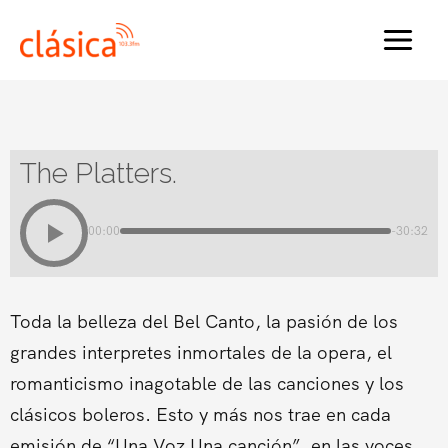
Ir
al
MAI
contenido
MEN
The Platters.
00:00
-30:32
Toda la belleza del Bel Canto, la pasión de los
grandes interpretes inmortales de la opera, el
romanticismo inagotable de las canciones y los
clásicos boleros. Esto y más nos trae en cada
emisión de “Una Voz Una canción”, en las voces