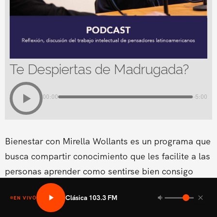
Te Despiertas de Madrugada?
00:00
-5:00
Bienestar con Mirella Wollants es un programa que
busca compartir conocimiento que les facilite a las
personas aprender como sentirse bien consigo
mismo en las areas fisicas, mental social y medio
Clásica 103.3 FM
EN VIVO
ambiental.